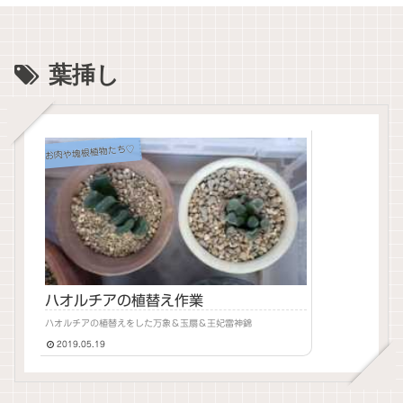
葉挿し
お肉や塊根植物たち♡
ハオルチアの植替え作業
ハオルチアの植替えをした万象＆玉扇＆王妃雷神錦
2019.05.19