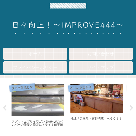
okinawa life~日々向上！
日々向上！～IMPROVE444～
ホーム
お問い合わせ
プライバシーポリシー
サイトマップ
ブログ作成とか
今日のお出かけ
植物
液漏
沖縄「足立屋・宜野湾店」へＧＯ！！
琉球
スズキ・エブリイワゴン DA64Wのバ
ンパーの修復と塗装にトライ！前半編