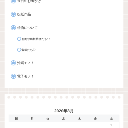
今日のお出かけ
折紙作品
植物について
お肉や塊根植物たち♡
盆栽たち♡
沖縄モノ！
電子モノ！
2026年8月
日
月
火
水
木
金
土
1