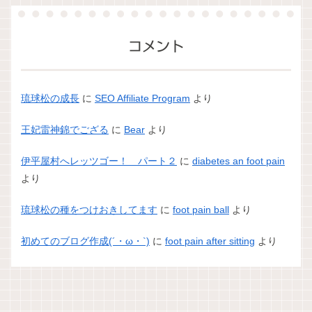
コメント
琉球松の成長
に
SEO Affiliate Program
より
王妃雷神錦でござる
に
Bear
より
伊平屋村へレッツゴー！ パート２
に
diabetes an foot pain
より
琉球松の種をつけおきしてます
に
foot pain ball
より
初めてのブログ作成(´・ω・`)
に
foot pain after sitting
より