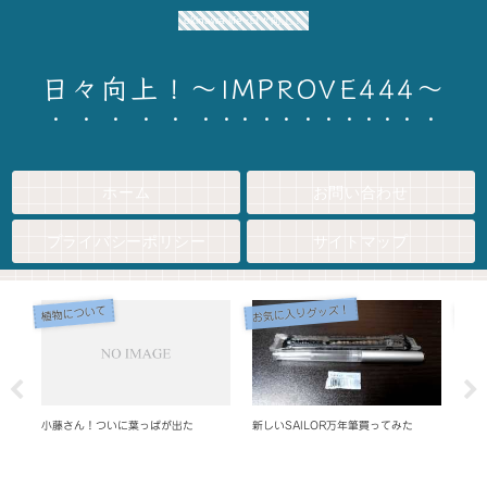
okinawa life~日々向上！
日々向上！～IMPROVE444～
ホーム
お問い合わせ
プライバシーポリシー
サイトマップ
お気に入りグッズ！
今日
植物について
小藤さん！ついに葉っぱが出た
新しいSAILOR万年筆買ってみた
伊平