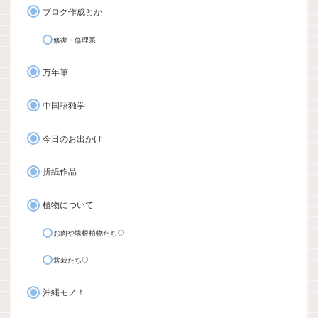
ブログ作成とか
修復・修理系
万年筆
中国語独学
今日のお出かけ
折紙作品
植物について
お肉や塊根植物たち♡
盆栽たち♡
沖縄モノ！