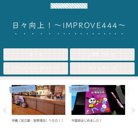
okinawa life~日々向上！
日々向上！～IMPROVE444～
ホーム
お問い合わせ
プライバシーポリシー
サイトマップ
今日のお出かけ
ブロ
中国語独学
沖縄「足立屋・宜野湾店」へＧＯ！！
中国語はじめました！
初め