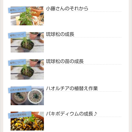
小藤さんのそれから
植物について
琉球松の成長
植物について
琉球松の苗の成長
植物について
ハオルチアの植替え作業
お
肉や塊根植物たち♡
パキポディウムの成長♪
お
肉や塊根植物たち♡