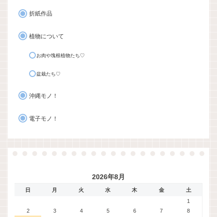
折紙作品
植物について
お肉や塊根植物たち♡
盆栽たち♡
沖縄モノ！
電子モノ！
2026年8月
日
月
火
水
木
金
土
1
2
3
4
5
6
7
8