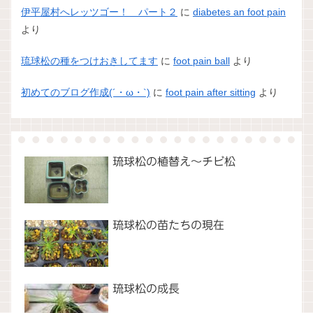
伊平屋村へレッツゴー！ パート２
に
diabetes an foot pain
より
琉球松の種をつけおきしてます
に
foot pain ball
より
初めてのブログ作成(´・ω・`)
に
foot pain after sitting
より
琉球松の植替え～チビ松
琉球松の苗たちの現在
琉球松の成長